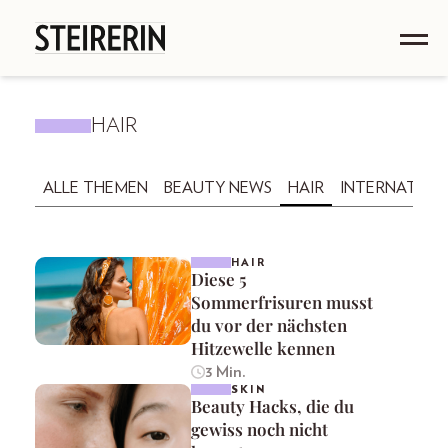
HAIR
ALLE THEMEN
BEAUTY NEWS
HAIR
INTERNATION
HAIR
Diese 5
Sommerfrisuren musst
du vor der nächsten
Hitzewelle kennen
3 Min.
SKIN
Beauty Hacks, die du
gewiss noch nicht