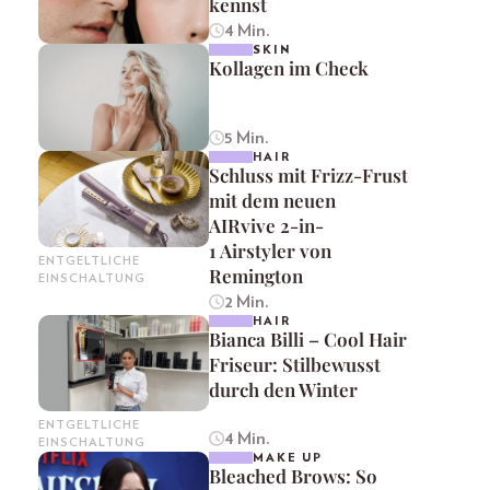
kennst
4 Min.
SKIN
Kollagen im Check
5 Min.
HAIR
Schluss mit Frizz-Frust
mit dem neuen
AIRvive 2-in-
1 Airstyler von
ENTGELTLICHE
Remington
EINSCHALTUNG
2 Min.
HAIR
Bianca Billi – Cool Hair
Friseur: Stilbewusst
durch den Winter
ENTGELTLICHE
4 Min.
EINSCHALTUNG
MAKE UP
Bleached Brows: So