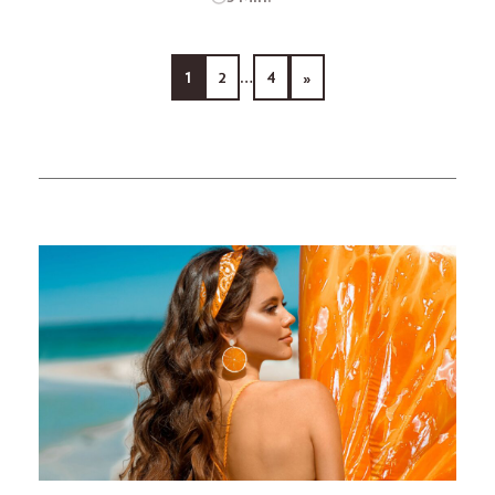
1
2
…
4
»