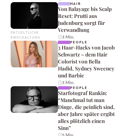
HAIR
Von Balayage bis Scalp
Reset: Prutti aus
Judenburg sorgt für
Verwandlung
ENTGELTLICHE
3 Min.
EINSCHALTUNG
PEOPLE
3 Haar-Hacks von Jacob
Schwartz – dem Hair
Colorist von Bella
Hadid, Sydney Sweeney
und Barbie
3 Min.
PEOPLE
Starfotograf Rankin:
“Manchmal tut man
Dinge, die peinlich sind,
aber Jahre später ergibt
alles plötzlich einen
Sinn”
5 Min.