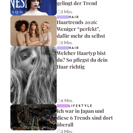
gelingt der Trend
3 Min.
HAIR
Haartrends 2026:
Weniger “perfekt”,
dafür mehr du selbst
3 Min.
HAIR
Welcher Haartyp bist
du? So pflegst du dein
Haar richtig
6 Min.
LIFESTYLE
Ich war in Japan und
diese 6 Trends sind dort
überall
2 Min.