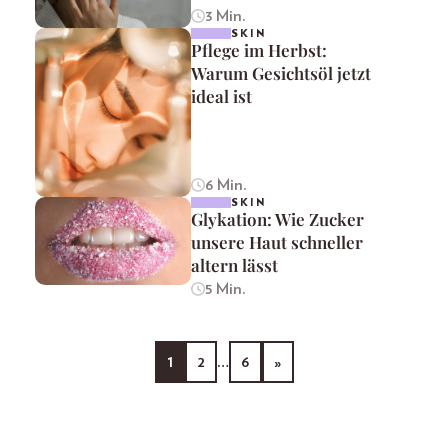
3 Min.
SKIN
Pflege im Herbst:
Warum Gesichtsöl jetzt
ideal ist
6 Min.
SKIN
Glykation: Wie Zucker
unsere Haut schneller
altern lässt
5 Min.
1
2
…
6
»