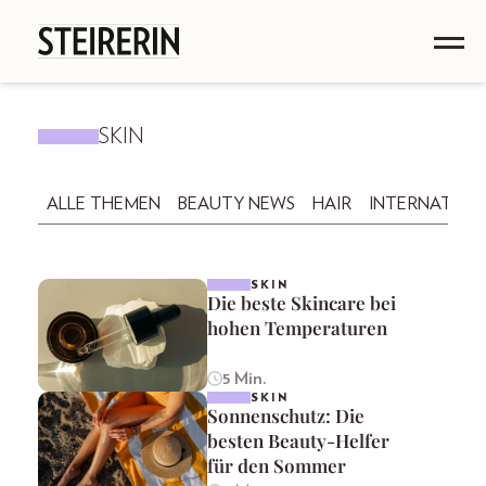
SKIN
ALLE THEMEN
BEAUTY NEWS
HAIR
INTERNATION
SKIN
Die beste Skincare bei
hohen Temperaturen
5 Min.
SKIN
Sonnenschutz: Die
besten Beauty-Helfer
für den Sommer