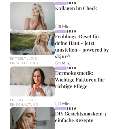
SKIN
Kollagen im Check
5 Min.
SKIN
Frühlings-Reset für
deine Haut – jetzt
umstellen – powered by
skjur®
ENTGELTLICHE
1 Min.
EINSCHALTUNG
SKIN
Dermokosmetik:
Wichtige Faktoren für
richtige Pflege
ENTGELTLICHE
2 Min.
EINSCHALTUNG
SKIN
DIY Gesichtsmasken: 3
einfache Rezepte