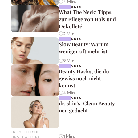
4 Min.
SKIN
What The Neck: Tipps
zur Pflege von Hals und
Dekolleté
2 Min.
SKIN
Slow Beauty: Warum
weniger oft mehr ist
9 Min.
SKIN
Beauty Hacks, die du
gewiss noch nicht
kennst
4 Min.
SKIN
dr. skin’s: Clean Beauty
neu gedacht
ENTGELTLICHE
1 Min.
EINSCHALTUNG