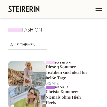
FASHION
ALLE THEMEN
FASHION
Diese 3 Sommer-
Textilien sind ideal für
heiße Tage
2 Min.
PEOPLE
Christa Kummer:
Niemals ohne High
Heels