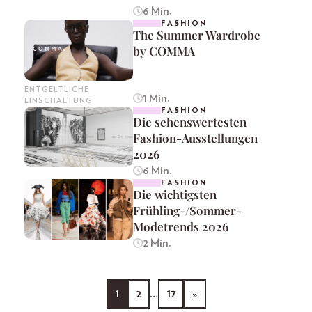
6 Min.
FASHION
The Summer Wardrobe
by COMMA
ENTGELTLICHE
1 Min.
EINSCHALTUNG
FASHION
Die sehenswertesten
Fashion-Ausstellungen
2026
6 Min.
FASHION
Die wichtigsten
Frühling-/Sommer-
Modetrends 2026
2 Min.
1
2
…
17
»