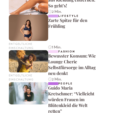
So geht’s!
2 Min.
LIFESTYLE
Zarte Spitze für den
Frühling
ENTGELTLICHE
1 Min.
EINSCHALTUNG
FASHION
Bewusster Konsum: Wie
Lounge Cherie
Selbstfürsorge im Alltag
neu denkt
ENTGELTLICHE
2 Min.
EINSCHALTUNG
PEOPLE
Guido Maria
Kretschmer: “Vielleicht
würden Frauen im
Blütenkleid die Welt
retten”