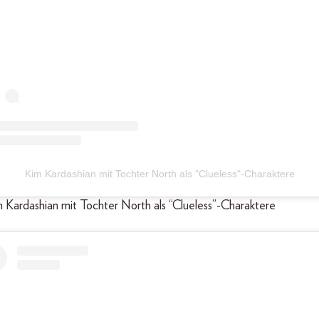
Kim Kardashian mit Tochter North als "Clueless"-Charaktere
im Kardashian mit Tochter North als “Clueless”-Charaktere