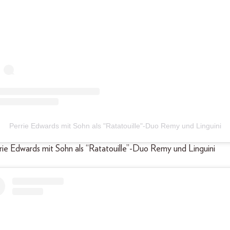
Perrie Edwards mit Sohn als "Ratatouille"-Duo Remy und Linguini
errie Edwards mit Sohn als “Ratatouille”-Duo Remy und Linguini