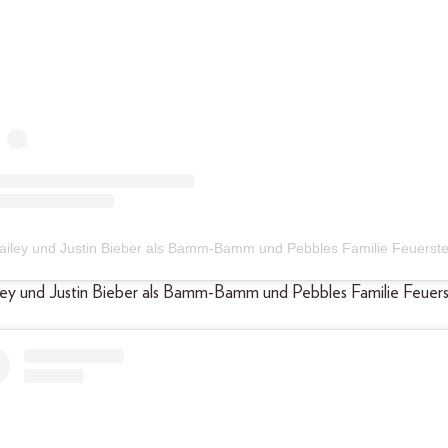
ailey und Justin Bieber als Bamm-Bamm und Pebbles Familie Feuerste
iley und Justin Bieber als Bamm-Bamm und Pebbles Familie Feuers