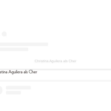
Christina Aguilera als Cher
istina Aguilera als Cher