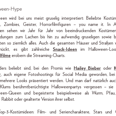
oween-Hype
een wird bei uns meist gruselig interpretiert: Beliebte Kostü
, Zombies, Geister, Horrorfilmfiguren – you name it. In A
gen sehen wir Jahr für Jahr von beeindruckenden Kostümen
idungen zum Lachen bis hin zu aufwendig gruseligen sowie b
ten so ziemlich alles. Auch die gesamten Häuser und Straßen
mückt, es gibt zahlreiche
Snack-Ideen
im Halloween-Loo
lfilme
erobern die Streaming-Charts.
ders beliebt sind, bei den Promis wie
Hailey Bieber
oder
K
r
, auch eigene Fotoshootings für Social Media geworden, be
 mehrere Looks präsentiert werden. Und man darf natürlich auc
Klums berühmtberüchtigte Halloweenpartys vergessen – sie g
ween-Queen und begeisterte beispielsweise als Wurm, Pfau, 
 Rabbit oder gealterte Version ihrer selbst.
op-3-Kostümideen: Film- und Seriencharaktere, Stars und G