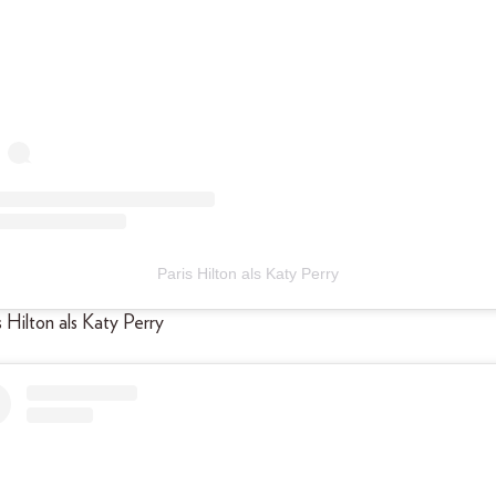
Paris Hilton als Katy Perry
is Hilton als Katy Perry