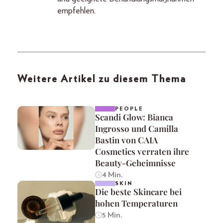
empfehlen.
Weitere Artikel zu diesem Thema
PEOPLE
Scandi Glow: Bianca
Ingrosso und Camilla
Bastin von CAIA
Cosmetics verraten ihre
Beauty-Geheimnisse
4 Min.
SKIN
Die beste Skincare bei
hohen Temperaturen
5 Min.