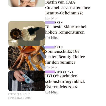
Bastin von CAIA
Cosmetics verraten ihre
Beauty-Geheimnisse
4 Min.
SKIN
Die beste Skincare bei
hohen Temperaturen
5 Min.
SKIN
Sonnenschutz: Die
besten Beauty-Helfer
für den Sommer
4 Min.
LIFESTYLE
HYLO® sucht den
schönsten Augenblick
Österreichs 2026
2 Min.
ENTGELTLICHE
EINSCHALTUNG