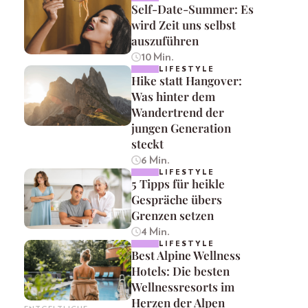
Self-Date-Summer: Es
wird Zeit uns selbst
auszuführen
10 Min.
LIFESTYLE
Hike statt Hangover:
Was hinter dem
Wandertrend der
jungen Generation
steckt
6 Min.
LIFESTYLE
5 Tipps für heikle
Gespräche übers
Grenzen setzen
4 Min.
LIFESTYLE
Best Alpine Wellness
Hotels: Die besten
Wellnessresorts im
Herzen der Alpen