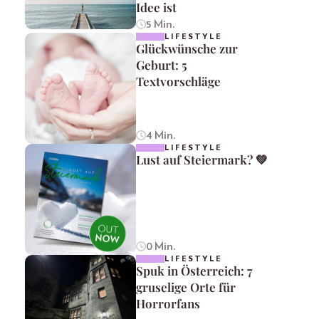
Idee ist
5 Min.
LIFESTYLE
Glückwünsche zur
Geburt: 5
Textvorschläge
4 Min.
LIFESTYLE
Lust auf Steiermark? 💚
0 Min.
LIFESTYLE
Spuk in Österreich: 7
gruselige Orte für
Horrorfans