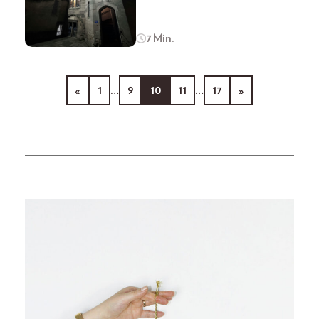
7 Min.
«
1
…
9
10
11
…
17
»