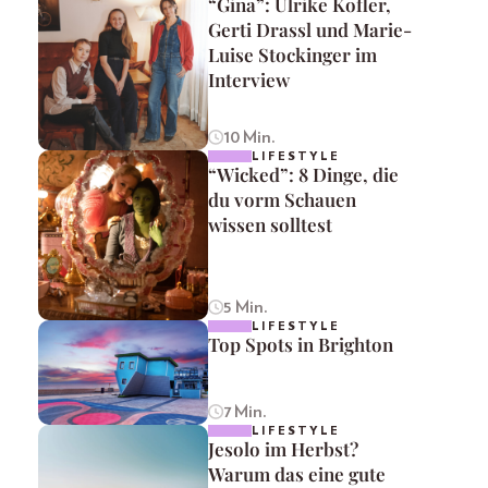
“Gina”: Ulrike Kofler,
Gerti Drassl und Marie-
Luise Stockinger im
Interview
10 Min.
LIFESTYLE
“Wicked”: 8 Dinge, die
du vorm Schauen
wissen solltest
5 Min.
LIFESTYLE
Top Spots in Brighton
7 Min.
LIFESTYLE
Jesolo im Herbst?
Warum das eine gute