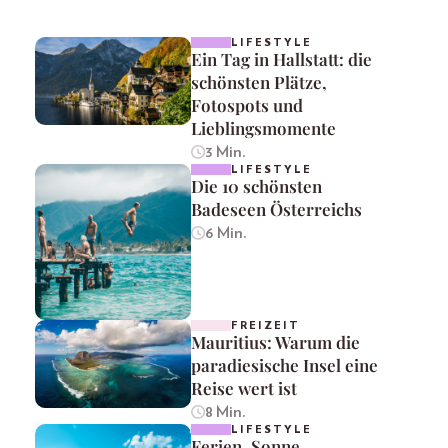
LIFESTYLE
Ein Tag in Hallstatt: die
schönsten Plätze,
Fotospots und
Lieblingsmomente
3 Min.
LIFESTYLE
Die 10 schönsten
Badeseen Österreichs
6 Min.
FREIZEIT
Mauritius: Warum die
paradiesische Insel eine
Reise wert ist
8 Min.
LIFESTYLE
Ferien, Sonne,