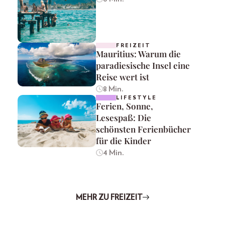
FREIZEIT
Mauritius: Warum die
paradiesische Insel eine
Reise wert ist
8 Min.
LIFESTYLE
Ferien, Sonne,
Lesespaß: Die
schönsten Ferienbücher
für die Kinder
4 Min.
MEHR ZU FREIZEIT