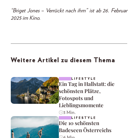
“Briget Jones – Verrückt nach ihm” ist ab 26. Februar
2025 im Kino.
Weitere Artikel zu diesem Thema
LIFESTYLE
Ein Tag in Hallstatt: die
schönsten Plätze,
Fotospots und
Lieblingsmomente
3 Min.
LIFESTYLE
Die 10 schönsten
Badeseen Österreichs
6 Min.