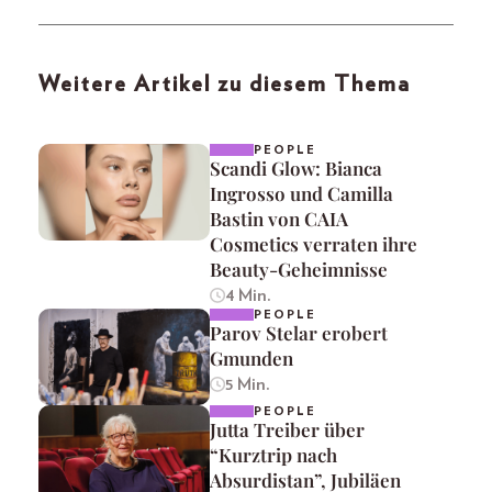
Weitere Artikel zu diesem Thema
PEOPLE
Scandi Glow: Bianca
Ingrosso und Camilla
Bastin von CAIA
Cosmetics verraten ihre
Beauty-Geheimnisse
4 Min.
PEOPLE
Parov Stelar erobert
Gmunden
5 Min.
PEOPLE
Jutta Treiber über
“Kurztrip nach
Absurdistan”, Jubiläen