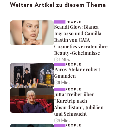
Weitere Artikel zu diesem Thema
PEOPLE
Scandi Glow: Bianca
Ingrosso und Camilla
Bastin von CAIA
Cosmetics verraten ihre
Beauty-Geheimnisse
4 Min.
PEOPLE
Parov Stelar erobert
Gmunden
5 Min.
PEOPLE
Jutta Treiber über
“Kurztrip nach
Absurdistan”, Jubiläen
und Sehnsucht
9 Min.
PEOPLE