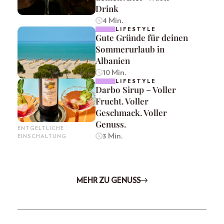
Drink
4 Min.
LIFESTYLE
Gute Gründe für deinen
Sommerurlaub in
Albanien
10 Min.
LIFESTYLE
Darbo Sirup – Voller
Frucht. Voller
Geschmack. Voller
Genuss.
ENTGELTLICHE
3 Min.
EINSCHALTUNG
MEHR ZU GENUSS