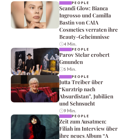
PEOPLE
Scandi Glow: Bianca
Ingrosso und Camilla
Bastin von CAIA
Cosmetics verraten ihre
Beauty-Geheimnisse
4 Min.
PEOPLE
Parov Stelar erobert
Gmunden
5 Min.
PEOPLE
Jutta Treiber über
“Kurztrip nach
Absurdistan”, Jubiläen
und Sehnsucht
9 Min.
PEOPLE
Zeit zum Ausatmen:
Filiah im Interview über
ihre neues Album “A