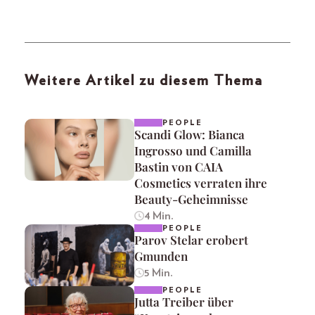
Weitere Artikel zu diesem Thema
PEOPLE
Scandi Glow: Bianca
Ingrosso und Camilla
Bastin von CAIA
Cosmetics verraten ihre
Beauty-Geheimnisse
4 Min.
PEOPLE
Parov Stelar erobert
Gmunden
5 Min.
PEOPLE
Jutta Treiber über