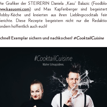
ie Grafiker der STEIRERIN Daniela „Kasu“ Balazic (Foodblo
ww.kasuomi.com
) und Max Kapfenberger sind begeister
obby-Köche und kreierten aus ihren Lieblingscocktails fei
erichte. Diese Rezepte begeistern nicht nur die Redaktio
ondern hoffentlich auch euch!
chnell Exemplar sichern und nachkochen!
#CooktailCuisine