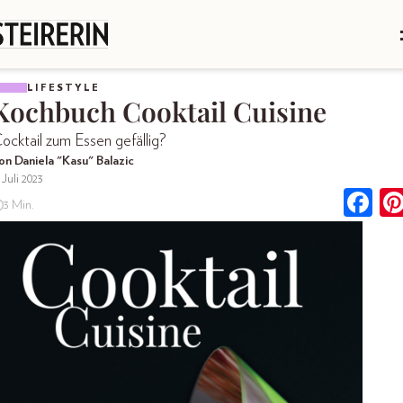
LIFESTYLE
Kochbuch Cooktail Cuisine
ocktail zum Essen gefällig?
on Daniela "Kasu" Balazic
 Juli 2023
3 Min.