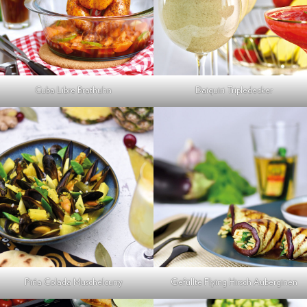
Cuba Libre Brathuhn
Daiquiri Tripledecker
Gefüllte Flying Hirsch Auberginen
Pińa Colada Muschelcurry