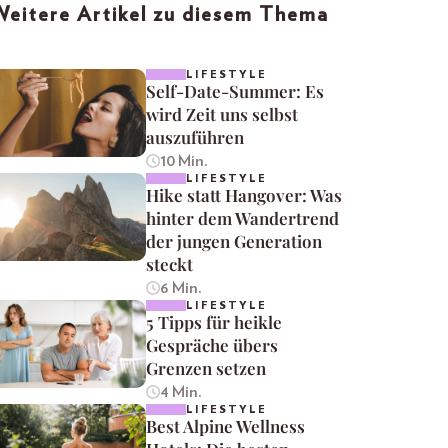
Weitere Artikel zu diesem Thema
LIFESTYLE
Self-Date-Summer: Es
wird Zeit uns selbst
auszuführen
10 Min.
LIFESTYLE
Hike statt Hangover: Was
hinter dem Wandertrend
der jungen Generation
steckt
6 Min.
LIFESTYLE
5 Tipps für heikle
Gespräche übers
Grenzen setzen
4 Min.
LIFESTYLE
Best Alpine Wellness