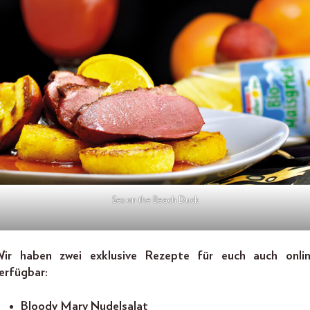
Sex on the Beach Duck
ir haben zwei exklusive Rezepte für euch auch onli
erfügbar:
Bloody Mary Nudelsalat