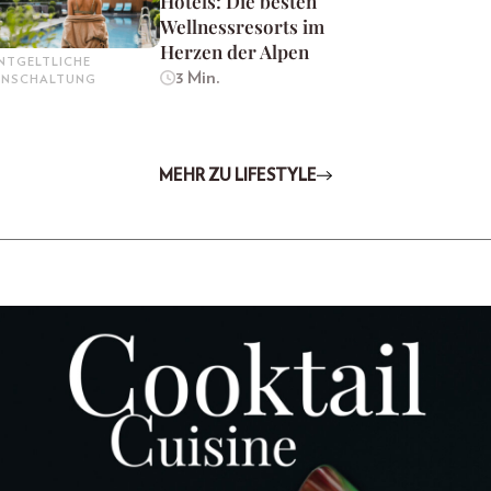
Hotels: Die besten
Wellnessresorts im
Herzen der Alpen
NTGELTLICHE
3 Min.
INSCHALTUNG
MEHR ZU LIFESTYLE