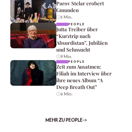
Parov Stelar erobert
Gmunden
5 Min.
PEOPLE
Jutta Treiber über
“Kurztrip nach
Absurdistan”, Jubiläen
und Sehnsucht
9 Min.
PEOPLE
Zeit zum Ausatmen:
Filiah im Interview über
ihre neues Album “A
Deep Breath Out”
6 Min.
MEHR ZU PEOPLE