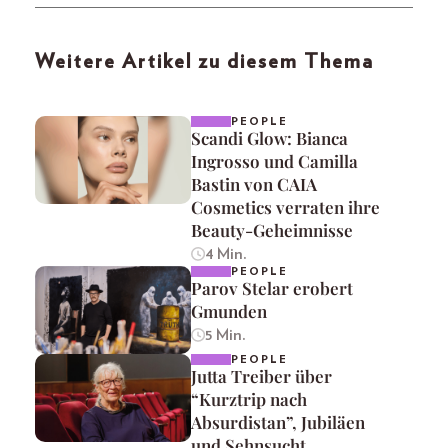
Weitere Artikel zu diesem Thema
PEOPLE
Scandi Glow: Bianca
Ingrosso und Camilla
Bastin von CAIA
Cosmetics verraten ihre
Beauty-Geheimnisse
4 Min.
PEOPLE
Parov Stelar erobert
Gmunden
5 Min.
PEOPLE
Jutta Treiber über
“Kurztrip nach
Absurdistan”, Jubiläen
und Sehnsucht