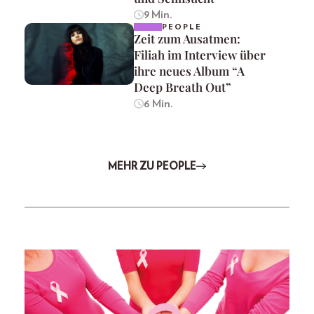
9 Min.
PEOPLE
Zeit zum Ausatmen:
Filiah im Interview über
ihre neues Album “A
Deep Breath Out”
6 Min.
MEHR ZU PEOPLE