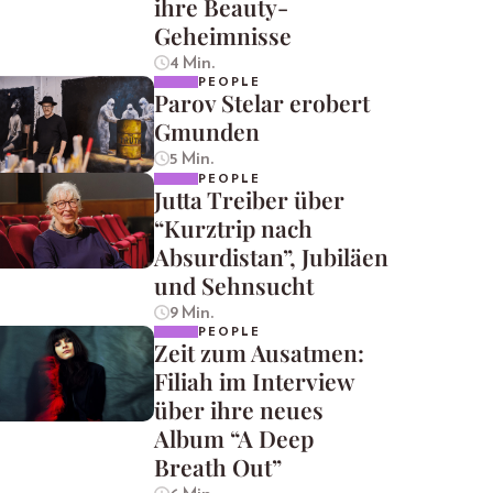
ihre Beauty-
Geheimnisse
4 Min.
PEOPLE
Parov Stelar erobert
Gmunden
5 Min.
PEOPLE
Jutta Treiber über
“Kurztrip nach
Absurdistan”, Jubiläen
und Sehnsucht
9 Min.
PEOPLE
Zeit zum Ausatmen:
Filiah im Interview
über ihre neues
Album “A Deep
Breath Out”