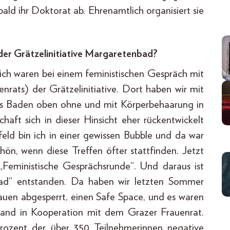
ald ihr Doktorat ab. Ehrenamtlich organisiert sie
der Grätzelinitiative Margaretenbad?
ch waren bei einem feministischen Gespräch mit
rats) der Grätzelinitiative. Dort haben wir mit
ss Baden oben ohne und mit Körperbehaarung in
aft sich in dieser Hinsicht eher rückentwickelt
eld bin ich in einer gewissen Bubble und da war
hön, wenn diese Treffen öfter stattfinden. Jetzt
„Feministische Gesprächsrunde“. Und daraus ist
ad“ entstanden. Da haben wir letzten Sommer
auen abgesperrt, einen Safe Space, und es waren
tand in Kooperation mit dem Grazer Frauenrat.
rozent der über 350 Teilnehmerinnen negative