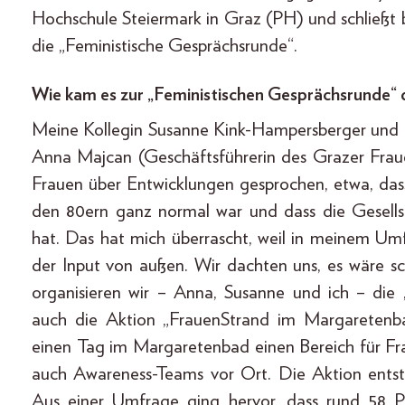
Hochschule Steiermark in Graz (PH) und schließt b
die „Feministische Gesprächsrunde“.
Wie kam es zur „Feministischen Gesprächsrunde“ 
Meine Kollegin Susanne Kink-Hampersberger und i
Anna Majcan (Geschäftsführerin des Grazer Frauen
Frauen über Entwicklungen gesprochen, etwa, da
den 80ern ganz normal war und dass die Gesellsch
hat. Das hat mich überrascht, weil in meinem Umf
der Input von außen. Wir dachten uns, es wäre sc
organisieren wir – Anna, Susanne und ich – die 
auch die Aktion „FrauenStrand im Margaretenb
einen Tag im Margaretenbad einen Bereich für Fr
auch Awareness-Teams vor Ort. Die Aktion ents
Aus einer Umfrage ging hervor, dass rund 58 P