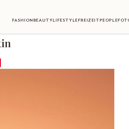
FASHION
BEAUTY
LIFESTYLE
FREIZEIT
PEOPLE
FOT
tin