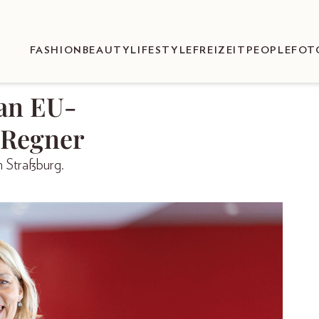
FASHION
BEAUTY
LIFESTYLE
FREIZEIT
PEOPLE
FOT
 an EU-
 Regner
n Straßburg.