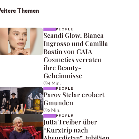
eitere Themen
PEOPLE
Scandi Glow: Bianca
Ingrosso und Camilla
Bastin von CAIA
Cosmetics verraten
ihre Beauty-
Geheimnisse
4 Min.
PEOPLE
Parov Stelar erobert
Gmunden
5 Min.
PEOPLE
Jutta Treiber über
“Kurztrip nach
Absurdistan”, Jubiläen