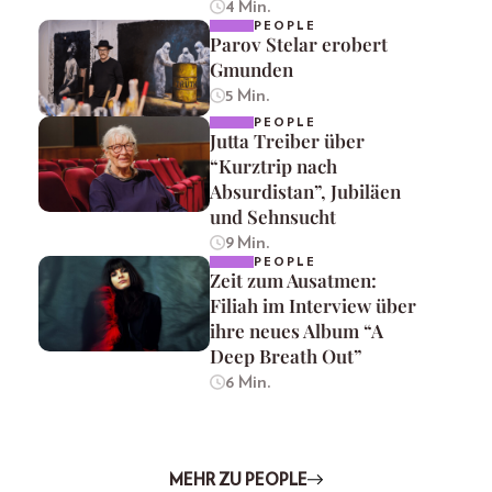
4 Min.
PEOPLE
Parov Stelar erobert
Gmunden
5 Min.
PEOPLE
Jutta Treiber über
“Kurztrip nach
Absurdistan”, Jubiläen
und Sehnsucht
9 Min.
PEOPLE
Zeit zum Ausatmen:
Filiah im Interview über
ihre neues Album “A
Deep Breath Out”
6 Min.
MEHR ZU PEOPLE