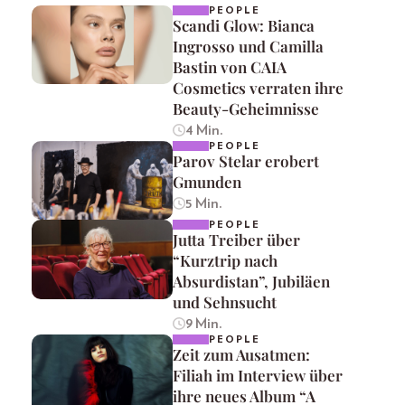
PEOPLE
Scandi Glow: Bianca
Ingrosso und Camilla
Bastin von CAIA
Cosmetics verraten ihre
Beauty-Geheimnisse
4 Min.
PEOPLE
Parov Stelar erobert
Gmunden
5 Min.
PEOPLE
Jutta Treiber über
“Kurztrip nach
Absurdistan”, Jubiläen
und Sehnsucht
9 Min.
PEOPLE
Zeit zum Ausatmen:
Filiah im Interview über
ihre neues Album “A