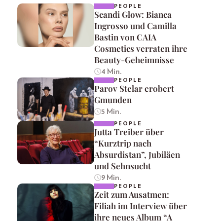
PEOPLE
Scandi Glow: Bianca
Ingrosso und Camilla
Bastin von CAIA
Cosmetics verraten ihre
Beauty-Geheimnisse
4 Min.
PEOPLE
Parov Stelar erobert
Gmunden
5 Min.
PEOPLE
Jutta Treiber über
“Kurztrip nach
Absurdistan”, Jubiläen
und Sehnsucht
9 Min.
PEOPLE
Zeit zum Ausatmen:
Filiah im Interview über
ihre neues Album “A