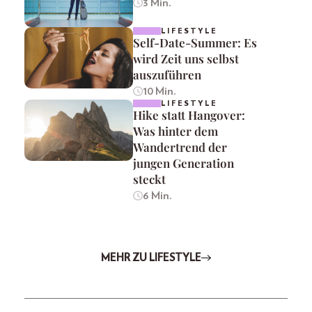
3 Min.
LIFESTYLE
Self-Date-Summer: Es
wird Zeit uns selbst
auszuführen
10 Min.
LIFESTYLE
Hike statt Hangover:
Was hinter dem
Wandertrend der
jungen Generation
steckt
6 Min.
MEHR ZU LIFESTYLE