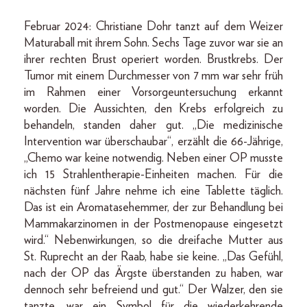
Februar 2024: Christiane Dohr tanzt auf dem Weizer
Maturaball mit ihrem Sohn. Sechs Tage zuvor war sie an
ihrer rechten Brust operiert worden. Brustkrebs. Der
Tumor mit einem Durchmesser von 7 mm war sehr früh
im Rahmen einer Vorsorgeuntersuchung erkannt
worden. Die Aussichten, den Krebs erfolgreich zu
behandeln, standen daher gut. „Die medizinische
Intervention war überschaubar“, erzählt die 66-Jährige,
„Chemo war keine notwendig. Neben einer OP musste
ich 15 Strahlentherapie-Einheiten machen. Für die
nächsten fünf Jahre nehme ich eine Tablette täglich.
Das ist ein Aromatasehemmer, der zur Behandlung bei
Mammakarzinomen in der Postmenopause eingesetzt
wird.“ Nebenwirkungen, so die dreifache Mutter aus
St. Ruprecht an der Raab, habe sie keine. „Das Gefühl,
nach der OP das Ärgste überstanden zu haben, war
dennoch sehr befreiend und gut.“ Der Walzer, den sie
tanzte, war ein Symbol für die wiederkehrende