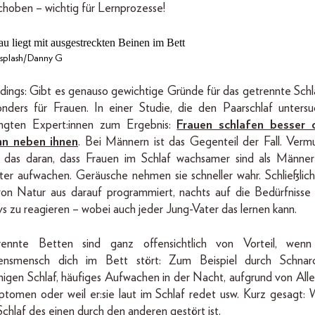
choben – wichtig für Lernprozesse!
splash/Danny G
rdings: Gibt es genauso gewichtige Gründe für das getrennte Schl
nders für Frauen. In einer Studie, die den Paarschlaf untersu
ngten Expert:innen zum Ergebnis:
Frauen schlafen besser 
n neben ihnen
. Bei Männern ist das Gegenteil der Fall. Vermu
t das daran, dass Frauen im Schlaf wachsamer sind als Männe
hter aufwachen. Geräusche nehmen sie schneller wahr. Schließlich
von Natur aus darauf programmiert, nachts auf die Bedürfnisse 
s zu reagieren – wobei auch jeder Jung-Vater das lernen kann.
rennte Betten sind ganz offensichtlich von Vorteil, wenn
ensmensch dich im Bett stört: Zum Beispiel durch Schnarc
higen Schlaf, häufiges Aufwachen in der Nacht, aufgrund von Alle
tomen oder weil er:sie laut im Schlaf redet usw. Kurz gesagt:
Schlaf des einen durch den anderen gestört ist.