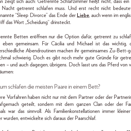
n zeigt sich auch: Getrennte Schlafzimmer heißt nicht, dass ein
 Nacht getrennt schlafen muss. Und erst recht nicht bedeute
nannte “Sleep Divorce” das Ende der
Liebe
, auch wenn im engli
iff das Wort „Scheidung“ drinsteckt.
ennte Betten eröffnen nur die Option dafür, getrennt zu schla
 eben gemeinsam. Für Cäcilia und Michael ist das wichtig, 
rschiedliche Abendroutinen machen ihr gemeinsames Zu-Bett-
hmal schwierig. Doch es gibt noch mehr gute Gründe für getr
en – und auch dagegen, übrigens. Doch lasst uns das Pferd von 
äumen:
m schlafen die meisten Paare in einem Bett?
re Vorfahren haben nicht nur mit dem Partner oder der Partneri
afgemach geteilt, sondern mit dem ganzen Clan oder der Fam
ls war das sinnvoll. Als Familienkonstellationen immer kleine
r wurden, entwickelte sich daraus der Paarschlaf.