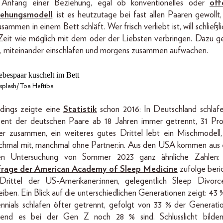
Anfang einer Beziehung, egal ob konventionelles oder
off
iehungsmodell
, ist es heutzutage bei fast allen Paaren gewollt,
usammen in einem Bett schläft. Wer frisch verliebt ist, will schließli
 Zeit wie möglich mit dem oder der Liebsten verbringen. Dazu g
, miteinander einschlafen und morgens zusammen aufwachen.
plash/Toa Heftiba
rdings zeigte eine
Statistik
schon 2016: In Deutschland schlaf
ent der deutschen Paare ab 18 Jahren immer getrennt, 31 Pr
r zusammen, ein weiteres gutes Drittel lebt ein Mischmodell,
hmal mit, manchmal ohne Partner:in. Aus den USA kommen aus 
en Untersuchung von Sommer 2023 ganz ähnliche Zahlen:
rage der American Academy of Sleep Medicine
zufolge beri
Drittel der US-Amerikaner:innen, gelegentlich Sleep Divor
eiben. Ein Blick auf die unterschiedlichen Generationen zeigt: 43 
ennials schlafen öfter getrennt, gefolgt von 33 % der Generati
end es bei der Gen Z noch 28 % sind. Schlusslicht bilden