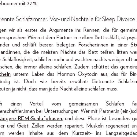
boomer mit 22 %.
ennte Schlafzimmer: Vor- und Nachteile für Sleep Divorce
gen wir als erstes die Argumente ins Rennen, die für gemei
en sprechen: Wer mit dem Partner im selben Bett schläft, ist psyc
nder und schläft besser, belegten Forscher:innen in einer
St
and:innen, die die meisten Nächte das Bett teilten, litten we
r Schlaflosigkeit, schliefen mehr und wachten nachts weniger oft au
chen, die immer alleine schlafen. Zudem schüttet das gemei
cheln
unterm Laken das Hormon Oxytocin aus, das für Bin
tändig ist. Doch wie bereits erwähnt: Getrennte Schlafzi
uten ja nicht, dass man jede Nacht alleine schlafen muss.
h einen Vorteil vom gemeinsamen Schlafen fa
enschaftler:innen bei Untersuchungen: Wer mit Partner:in (ein-)sch
längere REM-Schlafphasen
, und diese Phase ist besonders gu
er und Geist. Zellen werden repariert, Muskeln regeneriert u
irn werden Inhalte aus dem Kurzzeit- ins Langzeitgedäch