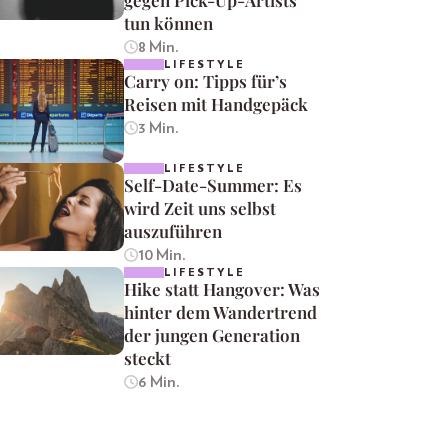
tun können
8 Min.
LIFESTYLE
Carry on: Tipps für’s
Reisen mit Handgepäck
3 Min.
LIFESTYLE
Self-Date-Summer: Es
wird Zeit uns selbst
auszuführen
10 Min.
LIFESTYLE
Hike statt Hangover: Was
hinter dem Wandertrend
der jungen Generation
steckt
6 Min.