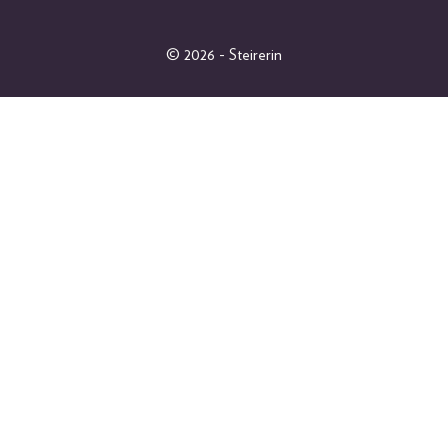
FASHION
LIFESTYLE
© 2026 - Steirerin
PEOPLE
GEWINNSPIELE
FOTOGALERIEN
MAGAZINARCHIV
SHOP
ABO