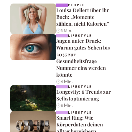
PEOPLE
Louisa Dellert über ihr
Buch: „Momente
zählen, nicht Kalorien”
8 Min.
LIFESTYLE
Augen unter Druck:
Warum gutes Sehen bis
2035 zur
Gesundheitsfrage
Nummer eins werden
könnte
4 Min.
LIFESTYLE
Longevity: 6 Trends zur
Selbstoptimierung
6 Min.
LIFESTYLE
Smart Ring: Wie
Körperdaten deinen
Alltag bereichern