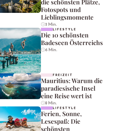
die schönsten Plätze,
Fotospots und
Lieblingsmomente
3 Min.
LIFESTYLE
Die 10 schönsten
Badeseen Österreichs
6 Min.
FREIZEIT
Mauritius: Warum die
paradiesische Insel
eine Reise wert ist
8 Min.
LIFESTYLE
Ferien, Sonne,
Lesespaß: Die
schönsten