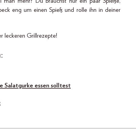
ll man mehr? Du brauchst nur ein paar Spieße,
eck eng um einen Spieß und rolle ihn in deiner
r leckeren Grillrezepte!
:
 Salatgurke essen solltest
e