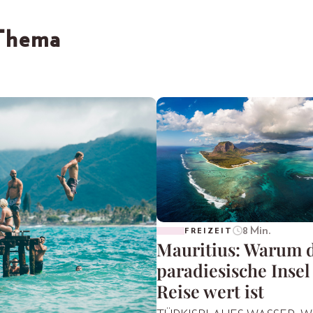
 Thema
8 Min.
FREIZEIT
Mauritius: Warum 
paradiesische Insel
Reise wert ist