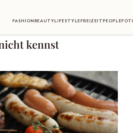
FASHION
BEAUTY
LIFESTYLE
FREIZEIT
PEOPLE
FOT
 nicht kennst