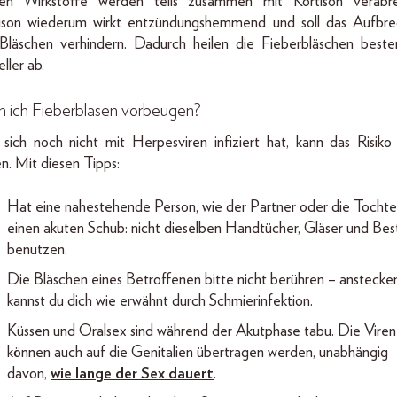
en Wirkstoffe werden teils zusammen mit Kortison verabre
ison wiederum wirkt entzündungshemmend und soll das Aufbr
Bläschen verhindern. Dadurch heilen die Fieberbläschen besten
ller ab.
n ich Fieberblasen vorbeugen?
sich noch nicht mit Herpesviren infiziert hat, kann das Risiko 
en. Mit diesen Tipps:
Hat eine nahestehende Person, wie der Partner oder die Tochter
einen akuten Schub: nicht dieselben Handtücher, Gläser und Bes
benutzen.
Die Bläschen eines Betroffenen bitte nicht berühren – anstecke
kannst du dich wie erwähnt durch Schmierinfektion.
Küssen und Oralsex sind während der Akutphase tabu. Die Viren
können auch auf die Genitalien übertragen werden, unabhängig
davon,
wie lange der Sex dauert
.