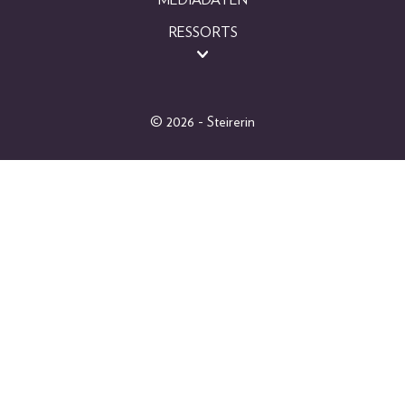
RESSORTS
BEAUTY
FASHION
LIFESTYLE
© 2026 - Steirerin
PEOPLE
GEWINNSPIELE
FOTOGALERIEN
MAGAZINARCHIV
SHOP
ABO