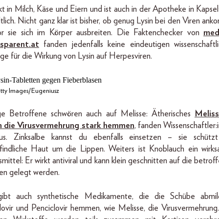
kt in Milch, Käse und Eiern und ist auch in der Apotheke in Kapse
ltlich. Nicht ganz klar ist bisher, ob genug Lysin bei den Viren ank
r sie sich im Körper ausbreiten. Die Faktenchecker von
medi
sparent.at
fanden jedenfalls keine eindeutigen wissenschaftl
ge für die Wirkung von Lysin auf Herpesviren.
ty Images/Eugeniusz
ge Betroffene schwören auch auf Melisse: Ätherisches
Meliss
n die Virusvermehrung stark hemmen
, fanden Wissenschaftler:
us. Zinksalbe kannst du ebenfalls einsetzen – sie schütz
indliche Haut um die Lippen. Weiters ist Knoblauch ein wirk
mittel: Er wirkt antiviral und kann klein geschnitten auf die betrof
len gelegt werden.
ibt auch synthetische Medikamente, die die Schübe abmild
lovir und Penciclovir hemmen, wie Melisse, die Virusvermehrung