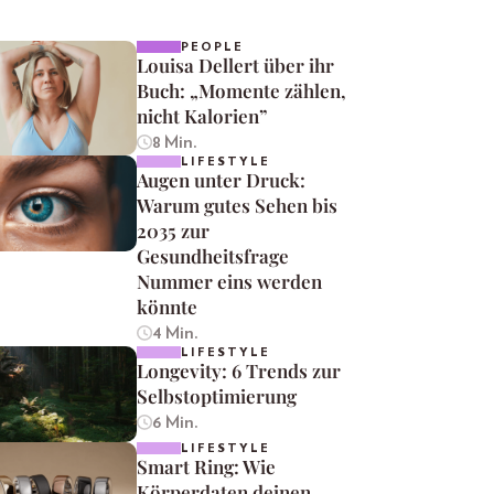
PEOPLE
Louisa Dellert über ihr
Buch: „Momente zählen,
nicht Kalorien”
8 Min.
LIFESTYLE
Augen unter Druck:
Warum gutes Sehen bis
2035 zur
Gesundheitsfrage
Nummer eins werden
könnte
4 Min.
LIFESTYLE
Longevity: 6 Trends zur
Selbstoptimierung
6 Min.
LIFESTYLE
Smart Ring: Wie
Körperdaten deinen