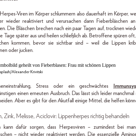
Herpes-Viren im Körper schlummern also dauerhaft im Körper, w
r wieder reaktiviert und verursachen dann Fieberbläschen a
en. Die Bläschen brechen nach ein paar Tagen auf, trocknen wie
ge Tage später aus und heilen schließlich ab. Betroffene spüren oft,
chen kommen, bevor sie sichtbar sind – weil die Lippen krib
nen oder jucken.
plash/Alexander Krivitski
neneinstrahlung, Stress oder ein geschwächtes
Immunsy
nstigen einen erneuten Ausbruch. Das lässt sich leider manchmal 
eiden. Aber es gibt für den Akutfall einige Mittel, die helfen könn
n, Zink, Melisse, Aciclovir: Lippenherpes richtig behandeln
n kann dafür sorgen, dass Herpesviren – zumindest bei ma
chen – nicht wieder reaktiviert werden. Die essenzielle Amino