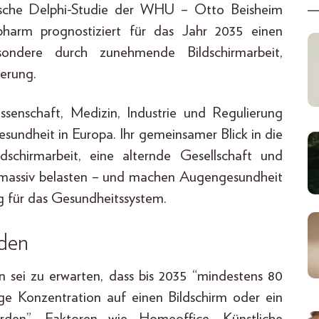
äische Delphi-Studie der WHU – Otto Beisheim
arm prognostiziert für das Jahr 2035 einen
sondere durch zunehmende Bildschirmarbeit,
kerung.
senschaft, Medizin, Industrie und Regulierung
sundheit in Europa. Ihr gemeinsamer Blick in die
dschirmarbeit, eine alternde Gesellschaft und
 massiv belasten – und machen Augengesundheit
g für das Gesundheitssystem.
rden
 sei zu erwarten, dass bis 2035 “mindestens 80
ige Konzentration auf einen Bildschirm oder ein
erden”. Faktoren wie Homeoffice, Künstliche