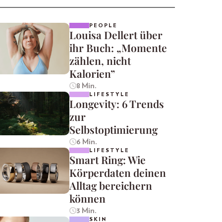
PEOPLE
Louisa Dellert über
ihr Buch: „Momente
zählen, nicht
Kalorien”
8 Min.
LIFESTYLE
Longevity: 6 Trends
zur
Selbstoptimierung
6 Min.
LIFESTYLE
Smart Ring: Wie
Körperdaten deinen
Alltag bereichern
können
3 Min.
SKIN