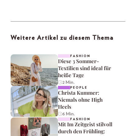
Weitere Artikel zu diesem Thema
FASHION
Diese 3 Sommer-
Textilien sind ideal für
heiße Tage
2 Min.
PEOPLE
Christa Kummer:
Niemals ohne High
Heels
6 Min.
FASHION
Mit Im Zeitgeist stilvoll
durch den Frühling: