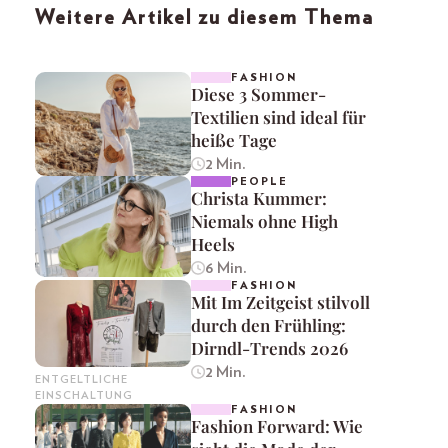
Weitere Artikel zu diesem Thema
FASHION
Diese 3 Sommer-
Textilien sind ideal für
heiße Tage
2 Min.
PEOPLE
Christa Kummer:
Niemals ohne High
Heels
6 Min.
FASHION
Mit Im Zeitgeist stilvoll
durch den Frühling:
Dirndl-Trends 2026
2 Min.
ENTGELTLICHE
EINSCHALTUNG
FASHION
Fashion Forward: Wie