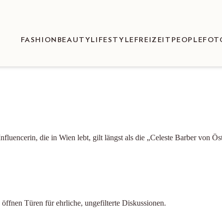
FASHION
BEAUTY
LIFESTYLE
FREIZEIT
PEOPLE
FOT
Influencerin, die in Wien lebt, gilt längst als die „Celeste Barber von
ffnen Türen für ehrliche, ungefilterte Diskussionen.