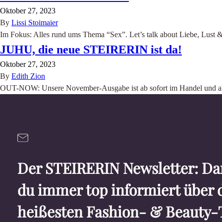
Oktober 27, 2023
By
Lissi Stoimaier
Im Fokus: Alles rund ums Thema “Sex”. Let’s talk about Liebe, Lust 
JUHU, die neue STEIRERIN ist da!
Oktober 27, 2023
By
Edith Zion
OUT-NOW: Unsere November-Ausgabe ist ab sofort im Handel und als 
Der STEIRERIN Newsletter: Dam
du immer top informiert über 
heißesten Fashion- & Beauty-