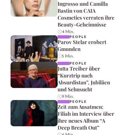
Ingrosso und Camilla
Bastin von CAIA
Cosmetics verraten ihre
Beauty-Geheimnisse
4 Min.
PEOPLE
Parov Stelar erobert
Gmunden
5 Min.
PEOPLE
Jutta Treiber über
“Kurztrip nach
Absurdistan”, Jubiläen
und Sehnsucht
9 Min.
PEOPLE
Zeit zum Ausatmen:
Filiah im Interview über
ihre neues Album “A
Deep Breath Out”
6 Min.