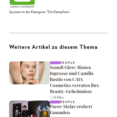
Sponsor in der Kategorie “Die Kämpferin”
Weitere Artikel zu diesem Thema
PEOPLE
Scandi Glow: Bianca
Ingrosso und Camilla
Bastin von CAIA
Cosmetics verraten ihre
Beauty-Geheimnisse
4 Min.
PEOPLE
Parov Stelar erobert
Gmunden