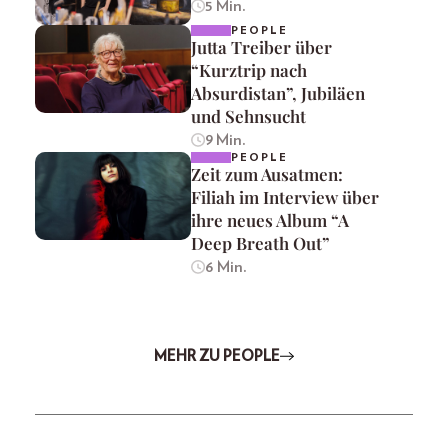
5 Min.
PEOPLE
Jutta Treiber über
“Kurztrip nach
Absurdistan”, Jubiläen
und Sehnsucht
9 Min.
PEOPLE
Zeit zum Ausatmen:
Filiah im Interview über
ihre neues Album “A
Deep Breath Out”
6 Min.
MEHR ZU PEOPLE