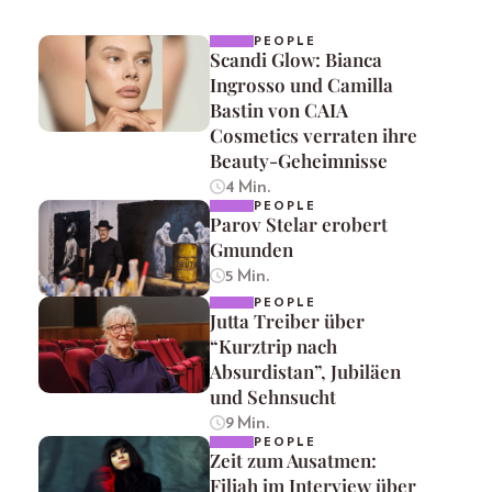
PEOPLE
Scandi Glow: Bianca
Ingrosso und Camilla
Bastin von CAIA
Cosmetics verraten ihre
Beauty-Geheimnisse
4 Min.
PEOPLE
Parov Stelar erobert
Gmunden
5 Min.
PEOPLE
Jutta Treiber über
“Kurztrip nach
Absurdistan”, Jubiläen
und Sehnsucht
9 Min.
PEOPLE
Zeit zum Ausatmen:
Filiah im Interview über