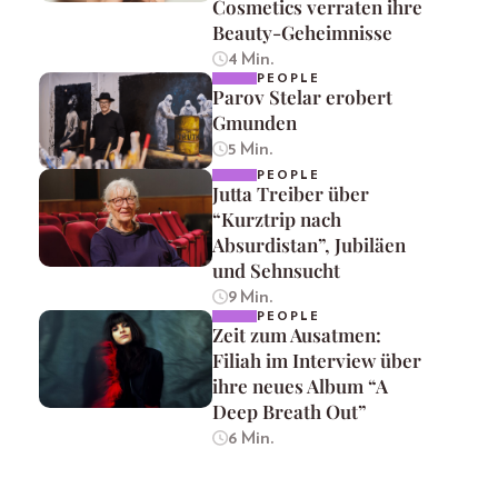
Cosmetics verraten ihre
Beauty-Geheimnisse
4 Min.
PEOPLE
Parov Stelar erobert
Gmunden
5 Min.
PEOPLE
Jutta Treiber über
“Kurztrip nach
Absurdistan”, Jubiläen
und Sehnsucht
9 Min.
PEOPLE
Zeit zum Ausatmen:
Filiah im Interview über
ihre neues Album “A
Deep Breath Out”
6 Min.