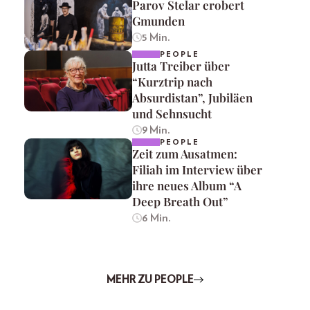
Parov Stelar erobert
Gmunden
5 Min.
PEOPLE
Jutta Treiber über
“Kurztrip nach
Absurdistan”, Jubiläen
und Sehnsucht
9 Min.
PEOPLE
Zeit zum Ausatmen:
Filiah im Interview über
ihre neues Album “A
Deep Breath Out”
6 Min.
MEHR ZU PEOPLE