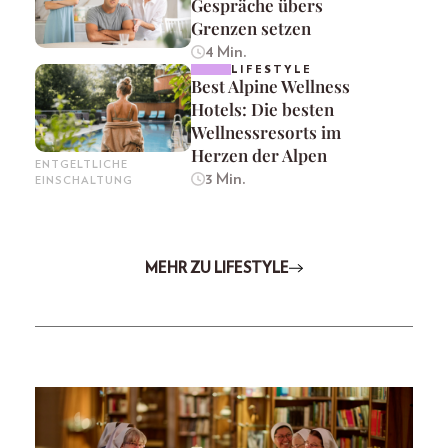
Gespräche übers
Grenzen setzen
4 Min.
LIFESTYLE
Best Alpine Wellness
Hotels: Die besten
Wellnessresorts im
Herzen der Alpen
ENTGELTLICHE
3 Min.
EINSCHALTUNG
MEHR ZU LIFESTYLE