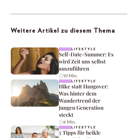
Weitere Artikel zu diesem Thema
LIFESTYLE
Self-Date-Summer: Es
wird Zeit uns selbst
auszuführen
10 Min.
LIFESTYLE
Hike statt Hangover:
Was hinter dem
Wandertrend der
jungen Generation
steckt
6 Min.
LIFESTYLE
5 Tipps für heikle