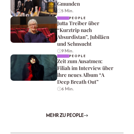
Gmunden
5 Min.
PEOPLE
Jutta Treiber über
“Kurztrip nach
Absurdistan”, Jubiläen
und Sehnsucht
9 Min.
PEOPLE
Zeit zum Ausatmen:
Filiah im Interview über
ihre neues Album “A
Deep Breath Out”
6 Min.
MEHR ZU PEOPLE