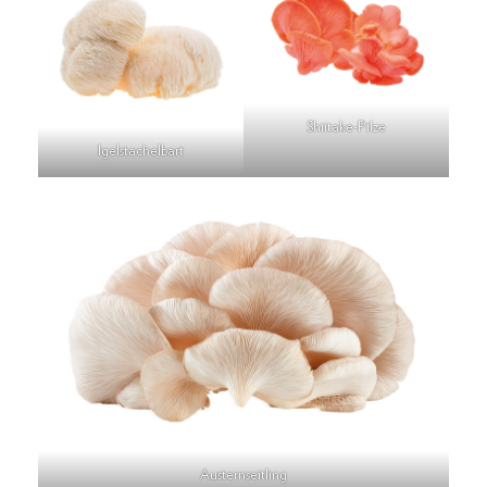
Shiitake-Pilze
Igelstachelbart
Austernseitling