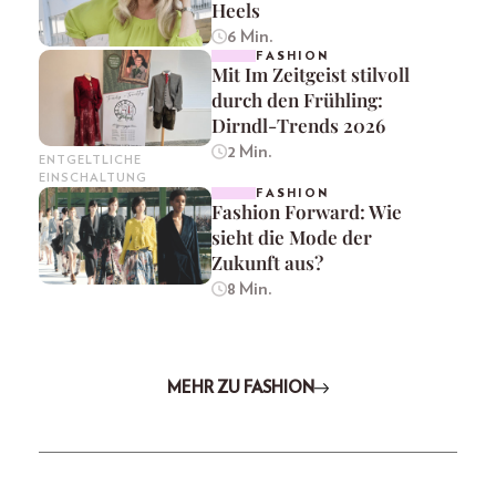
Heels
6 Min.
FASHION
Mit Im Zeitgeist stilvoll
durch den Frühling:
Dirndl-Trends 2026
2 Min.
ENTGELTLICHE
EINSCHALTUNG
FASHION
Fashion Forward: Wie
sieht die Mode der
Zukunft aus?
8 Min.
MEHR ZU FASHION