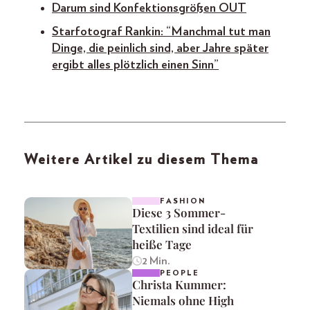
Darum sind Konfektionsgrößen OUT
Starfotograf Rankin: “Manchmal tut man
Dinge, die peinlich sind, aber Jahre später
ergibt alles plötzlich einen Sinn”
Weitere Artikel zu diesem Thema
FASHION
Diese 3 Sommer-
Textilien sind ideal für
heiße Tage
2 Min.
PEOPLE
Christa Kummer:
Niemals ohne High