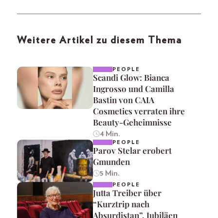
Weitere Artikel zu diesem Thema
PEOPLE
Scandi Glow: Bianca
Ingrosso und Camilla
Bastin von CAIA
Cosmetics verraten ihre
Beauty-Geheimnisse
4 Min.
PEOPLE
Parov Stelar erobert
Gmunden
5 Min.
PEOPLE
Jutta Treiber über
“Kurztrip nach
Absurdistan”, Jubiläen