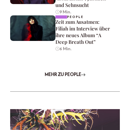
und Sehnsucht
9 Min.
PEOPLE
Zeit zum Ausatmen:
Filiah im Interview über
ihre neues Album “A
Deep Breath Out”
6 Min.
MEHR ZU PEOPLE