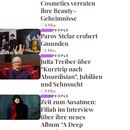
Cosmetics verraten
ihre Beauty-
Geheimnisse
4 Min.
PEOPLE
Parov Stelar erobert
Gmunden
5 Min.
PEOPLE
Jutta Treiber über
“Kurztrip nach
Absurdistan”, Jubiläen
und Sehnsucht
9 Min.
PEOPLE
Zeit zum Ausatmen:
Filiah im Interview
über ihre neues
Album “A Deep