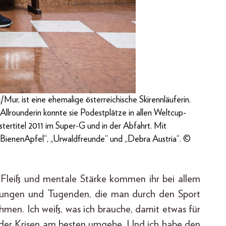
Mur, ist eine ehemalige österreichische Skirennläuferin.
ls Allrounderin konnte sie Podestplätze in allen Weltcup-
ter­titel 2011 im Super-G und in der Abfahrt. Mit
ioBienenApfel“, „Urwaldfreunde“ und „Debra Austria“. ©
g, Fleiß und mentale Stärke kommen ihr bei allem
tungen und Tugenden, die man durch den Sport
men. Ich weiß, was ich brauche, damit etwas für
 oder Krisen am besten umgehe. Und ich habe den