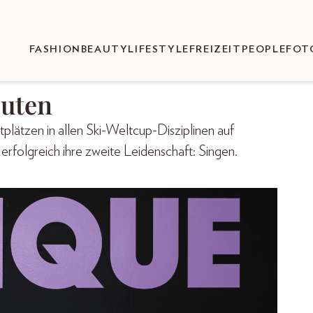
FASHION
BEAUTY
LIFESTYLE
FREIZEIT
PEOPLE
FOT
euten
plätzen in allen Ski-Weltcup-Disziplinen auf
 erfolgreich ihre zweite Leidenschaft: Singen.