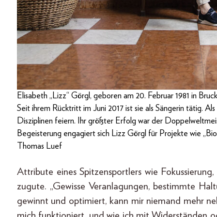
Elisabeth „Lizz“ Görgl, geboren am 20. Februar 1981 in Bruck/
Seit ihrem Rücktritt im Juni 2017 ist sie als Sängerin tätig. A
Disziplinen feiern. Ihr größter Erfolg war der Doppelweltmeis
Begeisterung engagiert sich Lizz Görgl für Projekte wie „B
Thomas Luef
Attribute eines Spitzensportlers wie Fokussierun
zugute. „Gewisse Veranlagungen, bestimmte Hal
gewinnt und optimiert, kann mir niemand mehr neh
mich funktioniert, und wie ich mit Widerständen