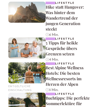
LIFESTYLE
Hike statt Hangover:
Was hinter dem
Wandertrend der
jungen Generation
steckt
6 Min.
LIFESTYLE
5 Tipps für heikle
Gespräche übers
Grenzen setzen
4 Min.
LIFESTYLE
Best Alpine Wellness
Hotels: Die besten
Wellnessresorts im
Herzen der Alpen
ENTGELTLICHE
3 Min.
EINSCHALTUNG
LIFESTYLE
Buchtipps: Die perfekte
Sommerlektüre für