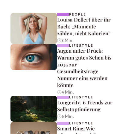
PEOPLE
Louisa Dellert über ihr
Buch: „Momente
zählen, nicht Kalorien”
8 Min.
LIFESTYLE
Augen unter Druck:
Warum gutes Sehen bis
2035 zur
Gesundheitsfrage
Nummer eins werden
könnte
4 Min.
LIFESTYLE
Longevity: 6 Trends zur
Selbstoptimierung
6 Min.
LIFESTYLE
Smart Ring: Wie