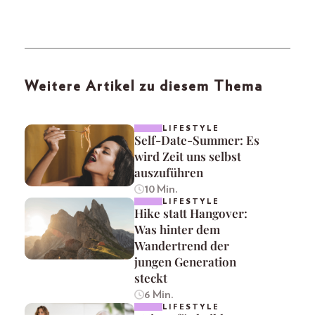
Weitere Artikel zu diesem Thema
LIFESTYLE
Self-Date-Summer: Es
wird Zeit uns selbst
auszuführen
10 Min.
LIFESTYLE
Hike statt Hangover:
Was hinter dem
Wandertrend der
jungen Generation
steckt
6 Min.
LIFESTYLE