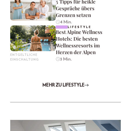
5 Tipps für heikle
Gespräche übers
Grenzen setzen
4 Min.
LIFESTYLE
Best Alpine Wellness
Hotels: Die besten
Wellnessresorts im
Herzen der Alpen
ENTGELTLICHE
3 Min.
EINSCHALTUNG
MEHR ZU LIFESTYLE