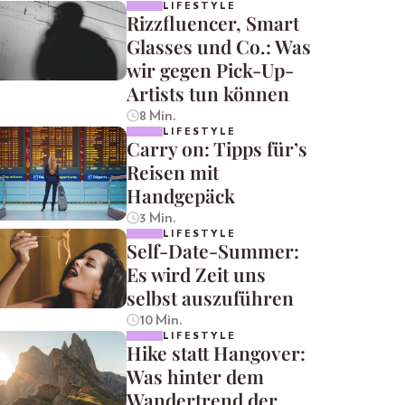
LIFESTYLE
Rizzfluencer, Smart
Glasses und Co.: Was
wir gegen Pick-Up-
Artists tun können
8 Min.
LIFESTYLE
Carry on: Tipps für’s
Reisen mit
Handgepäck
3 Min.
LIFESTYLE
Self-Date-Summer:
Es wird Zeit uns
selbst auszuführen
10 Min.
LIFESTYLE
Hike statt Hangover:
Was hinter dem
Wandertrend der