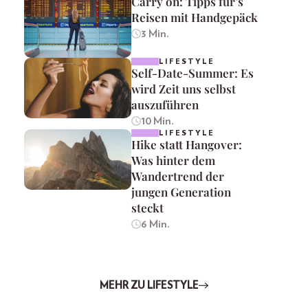
Carry on: Tipps für’s
Reisen mit Handgepäck
3 Min.
LIFESTYLE
Self-Date-Summer: Es
wird Zeit uns selbst
auszuführen
10 Min.
LIFESTYLE
Hike statt Hangover:
Was hinter dem
Wandertrend der
jungen Generation
steckt
6 Min.
MEHR ZU LIFESTYLE