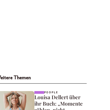
eitere Themen
PEOPLE
Louisa Dellert über
ihr Buch: „Momente
zählen, nicht