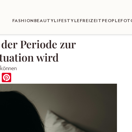
FASHION
BEAUTY
LIFESTYLE
FREIZEIT
PEOPLE
FOT
der Periode zur
tuation wird
 können