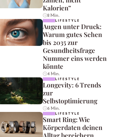
Kalorien”
8 Min.
LIFESTYLE
Augen unter Druck:
Warum gutes Sehen
bis 2035 zur
Gesundheitsfrage
Nummer eins werden
könnte
4 Min.
LIFESTYLE
Longevity: 6 Trends
zur
Selbstoptimierung
6 Min.
LIFESTYLE
Smart Ring: Wie
Körperdaten deinen
Alltag bereichern