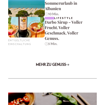
Sommerurlaub in
Albanien
10 Min.
LIFESTYLE
Darbo Sirup – Voller
Frucht. Voller
Geschmack. Voller
Genuss.
ENTGELTLICHE
3 Min.
EINSCHALTUNG
MEHR ZU GENUSS